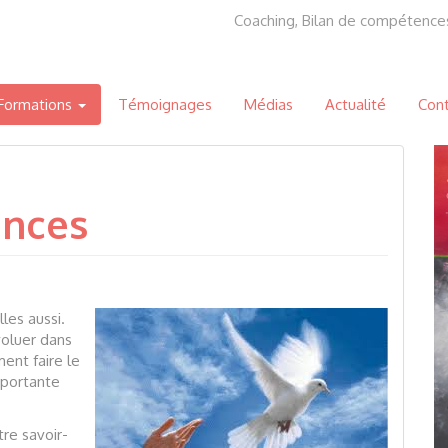
Coaching, Bilan de compétence
 Formations
Témoignages
Médias
Actualité
Con
ences
les aussi.
voluer dans
ent faire le
mportante
tre savoir-