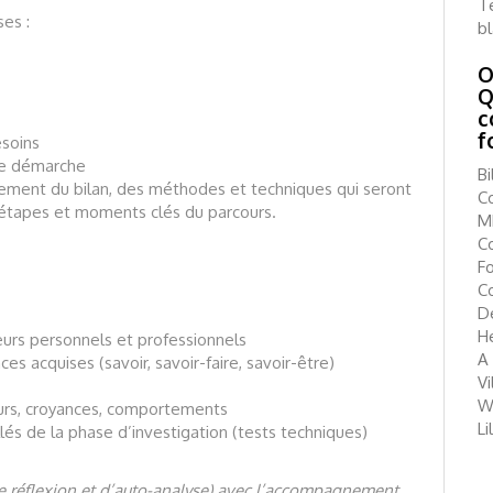
Té
es :
b
O
Q
c
f
esoins
re démarche
B
ement du bilan, des méthodes et techniques qui seront
Co
 étapes et moments clés du parcours.
MB
Co
F
C
D
H
leurs personnels et professionnels
A
es acquises (savoir, savoir-faire, savoir-être)
V
W
eurs, croyances, comportements
Li
lés de la phase d’investigation (tests techniques)
 de réflexion et d’auto-analyse) avec l’accompagnement