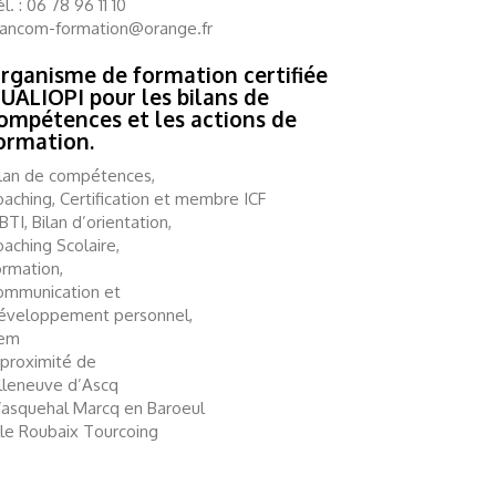
l. : 06 78 96 11 10
lancom-formation@orange.fr
rganisme de formation certifiée
UALIOPI pour les bilans de
ompétences et les actions de
ormation.
ilan de compétences,
aching, Certification et membre ICF
TI, Bilan d’orientation,
aching Scolaire,
ormation,
ommunication et
éveloppement personnel,
em
 proximité de
illeneuve d’Ascq
asquehal Marcq en Baroeul
lle Roubaix Tourcoing