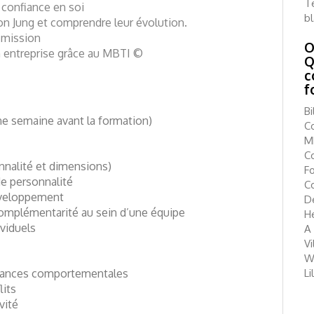
Té
 confiance en soi
b
on Jung et comprendre leur évolution.
 mission
O
n entreprise grâce au MBTI ©
Q
c
f
B
ne semaine avant la formation)
Co
MB
Co
nalité et dimensions)
F
de personnalité
C
développement
D
complémentarité au sein d’une équipe
H
ividuels
A
V
W
tendances comportementales
Li
lits
vité