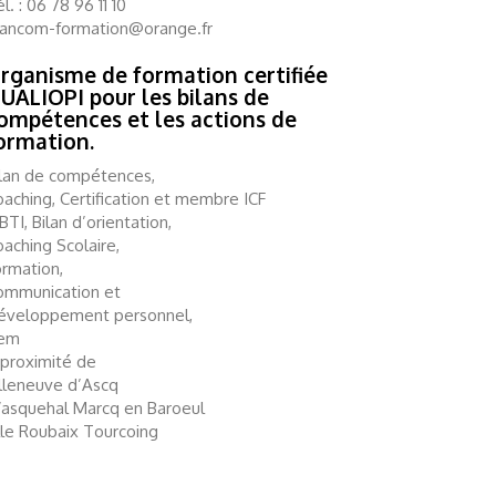
l. : 06 78 96 11 10
lancom-formation@orange.fr
rganisme de formation certifiée
UALIOPI pour les bilans de
ompétences et les actions de
ormation.
ilan de compétences,
aching, Certification et membre ICF
TI, Bilan d’orientation,
aching Scolaire,
ormation,
ommunication et
éveloppement personnel,
em
 proximité de
illeneuve d’Ascq
asquehal Marcq en Baroeul
lle Roubaix Tourcoing