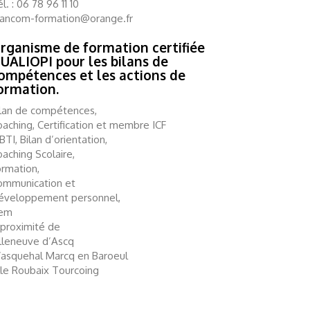
l. : 06 78 96 11 10
lancom-formation@orange.fr
rganisme de formation certifiée
UALIOPI pour les bilans de
ompétences et les actions de
ormation.
ilan de compétences,
aching, Certification et membre ICF
TI, Bilan d’orientation,
aching Scolaire,
ormation,
ommunication et
éveloppement personnel,
em
 proximité de
illeneuve d’Ascq
asquehal Marcq en Baroeul
lle Roubaix Tourcoing