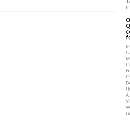
Té
b
O
Q
c
f
B
Co
MB
Co
F
C
D
H
A
V
W
Li