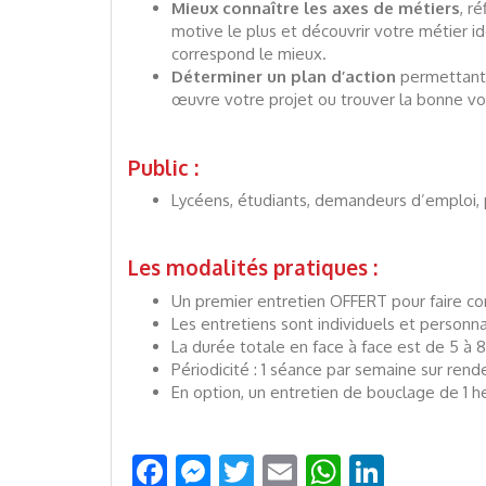
Mieux connaître les axes de métiers
, r
motive le plus et découvrir votre métier idé
correspond le mieux.
Déterminer un plan d’action
permettant
œuvre votre projet ou trouver la bonne vo
Public :
Lycéens, étudiants, demandeurs d’emploi,
Les modalités pratiques :
Un premier entretien OFFERT pour faire con
Les entretiens sont individuels et personna
La durée totale en face à face est de 5 à 
Périodicité : 1 séance par semaine sur rend
En option, un entretien de bouclage de 1 he
Facebook
Messenger
Twitter
Email
WhatsAp
Linked